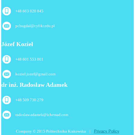
+48 663 020 845
pcbogdal@cyf-kr.edu.pl
Józef Kozieł
+48 601 553 001
koziel.jozef@gmail.com
dr inż. Radosław Adamek
+48 509 730 279
radoslaw.adamek@ichemad.com
Company © 2015 Politechnika Krakowska |
Privacy Policy